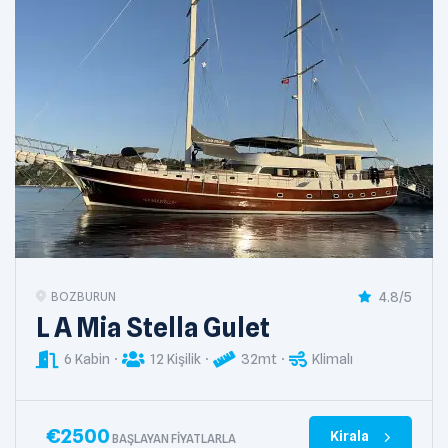
4.8/5
BOZBURUN
L A Mia Stella Gulet
6 Kabin
12 Kişilik
32mt
Klimalı
€
2500
Kirala
BAŞLAYAN FIYATLARLA